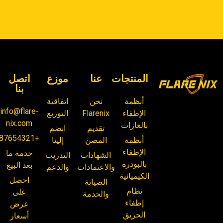
المنتجات
عنا
موزع
اتصل
بنا
أنظمة
نحن
اتفاقية
info@flare-
الإطفاء
Flarenix
التوزيع
nix.com
بالغازات
تقديم
انضم
+87654321
أنظمة
المصن
إلينا
الإطفاء
خدمة ما
الشهادات
التدريب
بالبودرة
بعد البيع
والاعتمادات
والدعم
الكيميائية
احصل
الصيانة
نظام
على
والخدمة
إطفاء
عرض
الحريق
أسعار