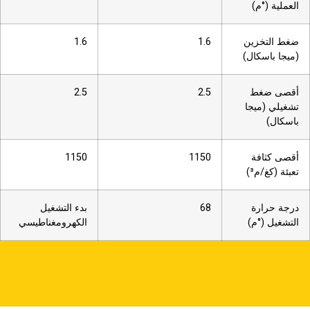
العملية (°م)
ضغط التخزين
1.6
1.6
(ميجا باسكال)
أقصى ضغط
2.5
2.5
تشغيلي (ميجا
باسكال)
أقصى كثافة
1150
1150
تعبئة (كغ/م³)
درجة حرارة
68
بدء التشغيل
التشغيل (°م)
الكهرومغناطيسي