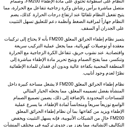
النظام على أسطوانة تحتوي على مادة الإطفاء FM200، وصمام
متصل مباشرة برأس رشاش وكرة زجاجية تتفاعل مع الحرارة، مما
يتيح تفعيل النظام تلقائيًا عند ارتفاع درجات الحرارة. كذلك، يضم
النظام جهازاً لمراقبة الضغط وأنظمة دعم للتعليق تسهل التثبيت
على الجدران أو السقف.
يتميز نظام إطفاء الحرائق المعلق FM200 بأنه لا يحتاج إلى تركيبات
معقدة أو توصيلات كهربائية، مما يجعل عملية التركيب سريعة
واقتصادية. عند نشوب حريق، تتفاعل الكرة الزجاجية مع الحرارة
وتنكسر، مما يفتح الصمام ويتيح تحرير مادة الإطفاء مباشرة إلى
المنطقة المحمية بكفاءة عالية وبدون أي فقدان للمادة الإطفائية
نظرًا لعدم وجود أنابيب.
نظام إطفاء الحرائق المعلق FM200 لا يشغل مساحة كبيرة داخل
المنشأة بفضل تصميمه المعلق، مما يجعله الخيار المثالي
للمساحات المحدودة. بالإضافة إلى ذلك، يضمن تصميع الصمام
الواسع توزيعاً سريعاً ومتجانساً لمادة الإطفاء، ما يسرع عملية
الإطفاء ويزيد من كفاءتها. بما أن نظام إطفاء الحرائق المعلق
FM200 خالٍ من الشبكات الأنبوبية، فإنه يسهل التثبيت ويخفض
التكاليف الإنشائية، مما يعزز من جدوى تركيبه في مختلف المنشآت