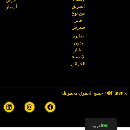
الحريق
أسعار
من نوع
فاير
سيرش
طائرة
بدون
طيار
لإطفاء
الحرائق
Flarenix© • جميع الحقوق محفوظة
العربية