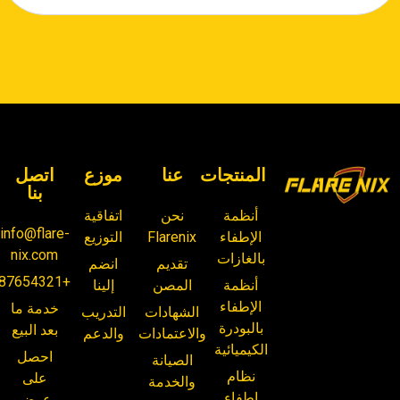
المنتجات
عنا
موزع
اتصل
بنا
أنظمة
نحن
اتفاقية
info@flare-
الإطفاء
Flarenix
التوزيع
nix.com
بالغازات
تقديم
انضم
+87654321
أنظمة
المصن
إلينا
الإطفاء
خدمة ما
الشهادات
التدريب
بالبودرة
بعد البيع
والاعتمادات
والدعم
الكيميائية
احصل
الصيانة
نظام
على
والخدمة
إطفاء
عرض