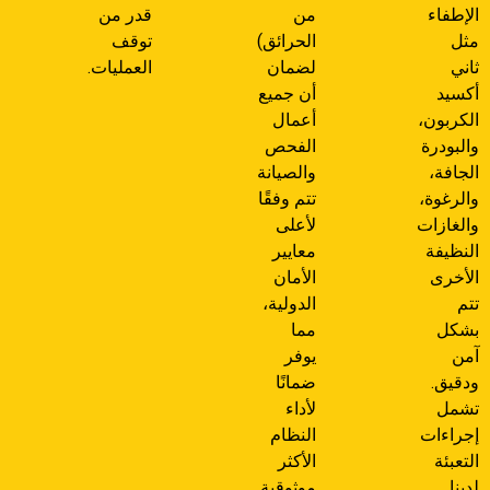
الإطفاء
من
قدر من
مثل
الحرائق)
توقف
ثاني
لضمان
العمليات.
أكسيد
أن جميع
الكربون،
أعمال
والبودرة
الفحص
الجافة،
والصيانة
والرغوة،
تتم وفقًا
والغازات
لأعلى
النظيفة
معايير
الأخرى
الأمان
تتم
الدولية،
بشكل
مما
آمن
يوفر
ودقيق.
ضمانًا
تشمل
لأداء
إجراءات
النظام
التعبئة
الأكثر
لدينا
موثوقية.