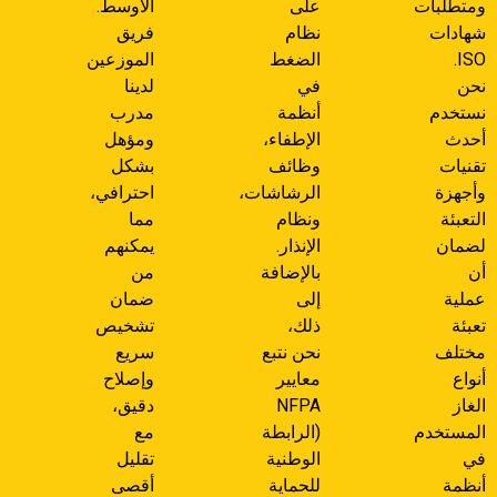
ومتطلبات
على
الأوسط.
شهادات
نظام
فريق
ISO.
الضغط
الموزعين
نحن
في
لدينا
نستخدم
أنظمة
مدرب
أحدث
الإطفاء،
ومؤهل
تقنيات
وظائف
بشكل
وأجهزة
الرشاشات،
احترافي،
التعبئة
ونظام
مما
لضمان
الإنذار.
يمكنهم
أن
بالإضافة
من
عملية
إلى
ضمان
تعبئة
ذلك،
تشخيص
مختلف
نحن نتبع
سريع
أنواع
معايير
وإصلاح
الغاز
NFPA
دقيق،
المستخدم
(الرابطة
مع
في
الوطنية
تقليل
أنظمة
للحماية
أقصى