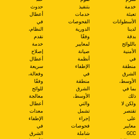
خدمة
بتنفيذ
حدوث
تعبئة
خدمات
أعطال
الأسطوانات
الفحوصات
في
لدينا
الدورية
النظام،
بدقة
وفقًا
نقدم
باللوائح
لمعايير
خدمة
الأمنية
صيانة
إصلاح
في
أنظمة
أعطال
منطقة
الإطفاء
سريعة
الشرق
في
وفعالة،
الأوسط،
منطقة
وفقًا
بما في
الشرق
للوائح
ذلك
الأوسط،
معالجة
ولكن لا
والتي
أعطال
تقتصر
تشمل
معدات
على
إجراء
الإطفاء
معايير
فحوصات
في
GCC
شاملة
الشرق