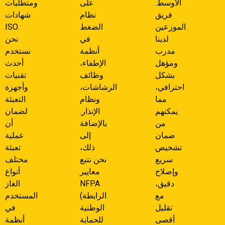
الأوسط.
على
ومتطلبات
فريق
نظام
شهادات
الموزعين
الضغط
ISO.
لدينا
في
نحن
مدرب
أنظمة
نستخدم
ومؤهل
الإطفاء،
أحدث
بشكل
وظائف
تقنيات
احترافي،
الرشاشات،
وأجهزة
مما
ونظام
التعبئة
يمكنهم
الإنذار.
لضمان
من
بالإضافة
أن
ضمان
إلى
عملية
تشخيص
ذلك،
تعبئة
سريع
نحن نتبع
مختلف
وإصلاح
معايير
أنواع
دقيق،
NFPA
الغاز
مع
(الرابطة
المستخدم
تقليل
الوطنية
في
أقصى
للحماية
أنظمة