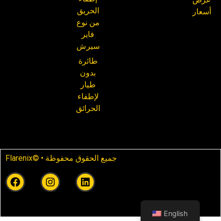
الحريق
أسعار
من نوع
فاير
سيرش
طائرة
بدون
طيار
لإطفاء
الحرائق
Flarenix© • جميع الحقوق محفوظة
English