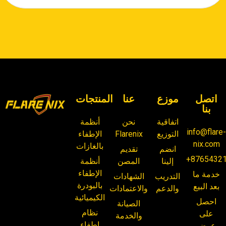
اتصل
موزع
عنا
المنتجات
بنا
اتفاقية
نحن
أنظمة
info@flare
التوزيع
Flarenix
الإطفاء
nix.com
بالغازات
انضم
تقديم
+8765432
إلينا
المصن
أنظمة
الإطفاء
خدمة ما
التدريب
الشهادات
بالبودرة
بعد البيع
والدعم
والاعتمادات
الكيميائية
احصل
الصيانة
نظام
على
والخدمة
إطفاء
عرض