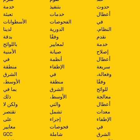
حدوث
بتنفيذ
خدمة
أعطال
خدمات
تعبئة
في
الفحوصات
الأسطوانات
النظام،
الدورية
لدينا
نقدم
وفقًا
بدقة
خدمة
لمعايير
باللوائح
إصلاح
صيانة
الأمنية
أعطال
أنظمة
في
سريعة
الإطفاء
منطقة
وفعالة،
في
الشرق
وفقًا
منطقة
الأوسط،
للوائح
الشرق
بما في
معالجة
الأوسط،
ذلك
أعطال
والتي
ولكن لا
معدات
تشمل
تقتصر
الإطفاء
إجراء
على
في
فحوصات
معايير
الشرق
شاملة
GCC