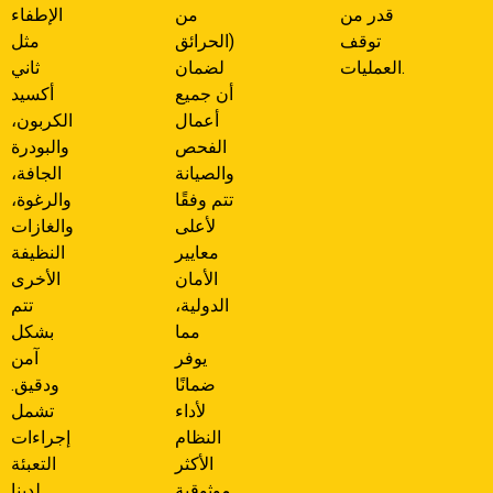
قدر من
من
الإطفاء
توقف
الحرائق)
مثل
العمليات.
لضمان
ثاني
أن جميع
أكسيد
أعمال
الكربون،
الفحص
والبودرة
والصيانة
الجافة،
تتم وفقًا
والرغوة،
لأعلى
والغازات
معايير
النظيفة
الأمان
الأخرى
الدولية،
تتم
مما
بشكل
يوفر
آمن
ضمانًا
ودقيق.
لأداء
تشمل
النظام
إجراءات
الأكثر
التعبئة
موثوقية.
لدينا