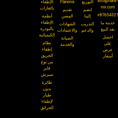
info@flare
التوزيع
Flarenix
الإطفاء
nix.com
بالغازات
انضم
تقديم
+8765432
إلينا
المصن
أنظمة
الإطفاء
خدمة ما
التدريب
الشهادات
بالبودرة
بعد البيع
والدعم
والاعتمادات
الكيميائية
احصل
الصيانة
نظام
على
والخدمة
إطفاء
عرض
الحريق
أسعار
من نوع
فاير
سيرش
طائرة
بدون
طيار
لإطفاء
الحرائق