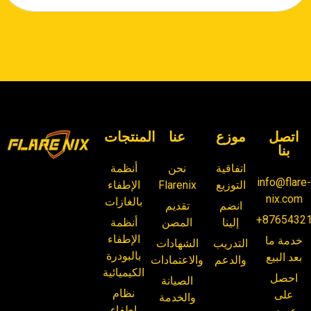
اتصل
موزع
عنا
المنتجات
بنا
اتفاقية
نحن
أنظمة
info@flare
التوزيع
Flarenix
الإطفاء
nix.com
بالغازات
انضم
تقديم
+8765432
إلينا
المصن
أنظمة
الإطفاء
خدمة ما
التدريب
الشهادات
بالبودرة
بعد البيع
والدعم
والاعتمادات
الكيميائية
احصل
الصيانة
نظام
على
والخدمة
إطفاء