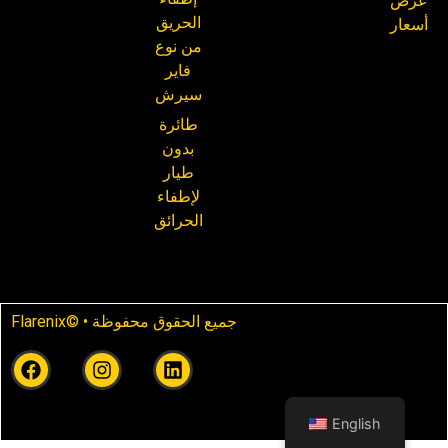
عرض
الحريق
أسعار
من نوع
فاير
سيرش
طائرة
بدون
طيار
لإطفاء
الحرائق
Flarenix© • جميع الحقوق محفوظة
English