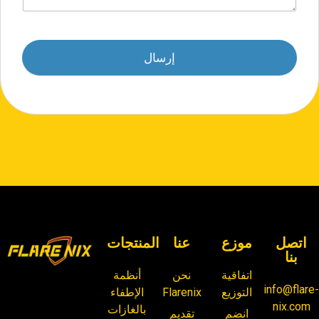
إرسال
اتصل
موزع
عنا
المنتجات
بنا
اتفاقية
نحن
أنظمة
info@flare
التوزيع
Flarenix
الإطفاء
nix.com
بالغازات
انضم
تقديم