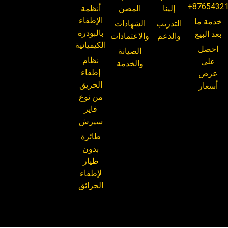
+8765432
إلينا
المصن
أنظمة
الإطفاء
خدمة ما
التدريب
الشهادات
بالبودرة
بعد البيع
والدعم
والاعتمادات
الكيميائية
احصل
الصيانة
نظام
على
والخدمة
إطفاء
عرض
الحريق
أسعار
من نوع
فاير
سيرش
طائرة
بدون
طيار
لإطفاء
الحرائق