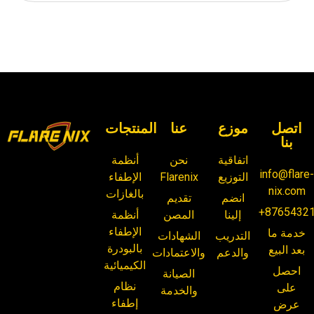
اتصل
موزع
عنا
المنتجات
بنا
اتفاقية
نحن
أنظمة
info@flare
التوزيع
Flarenix
الإطفاء
nix.com
بالغازات
انضم
تقديم
+8765432
إلينا
المصن
أنظمة
الإطفاء
خدمة ما
التدريب
الشهادات
بالبودرة
بعد البيع
والدعم
والاعتمادات
الكيميائية
احصل
الصيانة
نظام
على
والخدمة
إطفاء
عرض