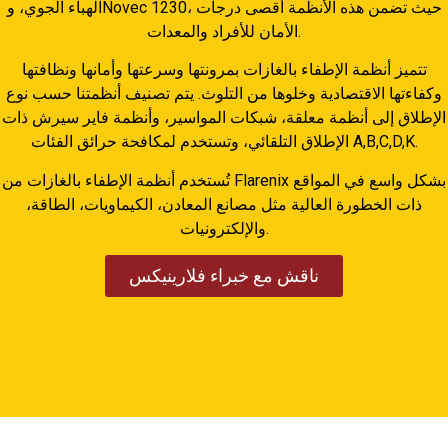
الهباء الجوي، وNovec 1230، حيث تضمن هذه الأنظمة أقصى درجات
الأمان للأفراد والمعدات.
تتميز أنظمة الإطفاء بالغازات بمرونتها وسرعتها وأمانها ونظافتها
وكفاءتها الاقتصادية وخلوها من التلوث. يتم تصنيف أنظمتنا حسب نوع
الإطلاق إلى أنظمة معلقة، شبكات المواسير، وأنظمة فاير سيرش ذات
الإطلاق التلقائي، وتستخدم لمكافحة حرائق الفئات A,B,C,D,K.
تُستخدم أنظمة الإطفاء بالغازات من Flarenix بشكل واسع في المواقع
ذات الخطورة العالية مثل مصانع المعادن، الكيماويات، الطاقة،
والإلكترونيات.
ناقش مع خبراء فلارينيكس