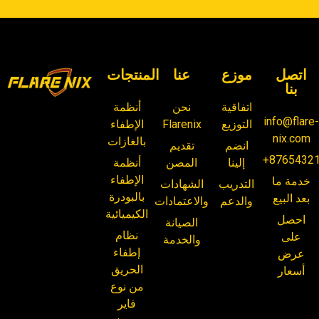
اتصل
موزع
عنا
المنتجات
بنا
اتفاقية
نحن
أنظمة
info@flare
التوزيع
Flarenix
الإطفاء
nix.com
بالغازات
انضم
تقديم
+8765432
إلينا
المصن
أنظمة
الإطفاء
خدمة ما
التدريب
الشهادات
بالبودرة
بعد البيع
والدعم
والاعتمادات
الكيميائية
احصل
الصيانة
نظام
على
والخدمة
إطفاء
عرض
الحريق
أسعار
من نوع
فاير