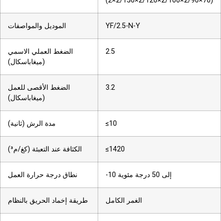
(70×2/90×2/100×2/120×2/150×2)
YF/2.5-N-Y
الموديل والمواصفات
2.5
الضغط العملي الاسمي
(ميغاباسكال)
3.2
الضغط الأقصى للعمل
(ميغاباسكال)
≤10
مدة الرش (ثانية)
≤1420
الكثافة عند التعبئة (كغ/م³)
-10 إلى 50 درجة مئوية
نطاق درجة حرارة العمل
الغمر الكامل
طريقة إخماد الحريق بالنظام