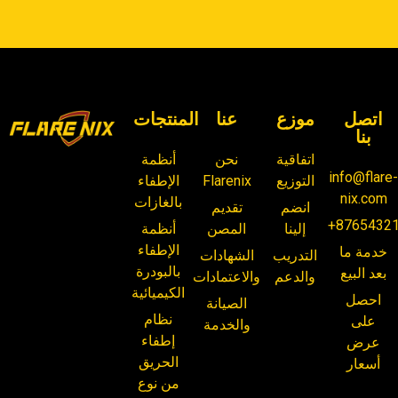
اتصل
موزع
عنا
المنتجات
بنا
اتفاقية
نحن
أنظمة
info@flare
التوزيع
Flarenix
الإطفاء
nix.com
بالغازات
انضم
تقديم
+8765432
إلينا
المصن
أنظمة
الإطفاء
خدمة ما
التدريب
الشهادات
بالبودرة
بعد البيع
والدعم
والاعتمادات
الكيميائية
احصل
الصيانة
نظام
على
والخدمة
إطفاء
عرض
الحريق
أسعار
من نوع