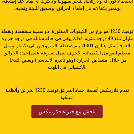
الجديد لا لون له ولا رائحة، يتبخر بسهولة ولا يترك أي بقايا عند إطلاقه،
ويتميز بكفاءته في إطفاء الحرائق، وصديق للبيئة ونظيف.
نوفيك 1230 هو نوع من الكيتونات المفلورة، ذو سمية منخفضة ونقطة
غليان تبلغ 49 درجة مئوية، لذلك يبقى في حالة سائلة في درجة حرارة
الغرفة. مثل هالون 1301، يتم ضغطه بالنيتروجين إلى 25 بار. ومثل
معظم العوامل الكيميائية الأخرى، يعمل بسرعة على إخماد الحرائق
من خلال امتصاص الحرارة (وهو تأثيره الأساسي) وبعض التدخل
الكيميائي في اللهب.
تقدم فلارينكس أنظمة إخماد الحرائق نوفيك 1230 بخزائن وأنظمة
شبكية.
ناقش مع خبراء فلارينيكس