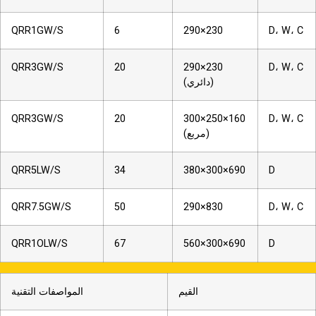
QRR1GW/S
6
290×230
D، W، C
QRR3GW/S
20
290×230
D، W، C
(دائري)
QRR3GW/S
20
300×250×160
D، W، C
(مربع)
QRR5LW/S
34
380×300×690
D
QRR7.5GW/S
50
290×830
D، W، C
QRR1OLW/S
67
560×300×690
D
القيم
المواصفات التقنية