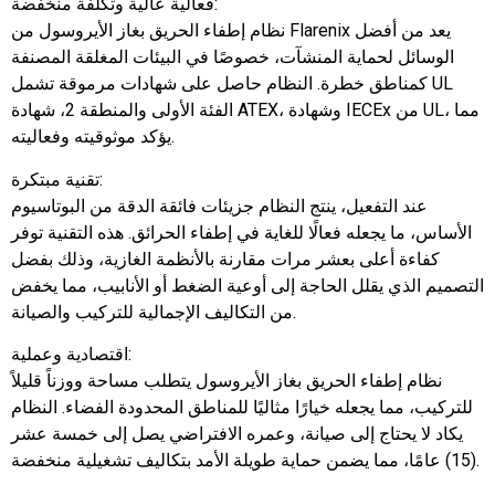
فعالية عالية وتكلفة منخفضة:
نظام إطفاء الحريق بغاز الأيروسول من Flarenix يعد من أفضل
الوسائل لحماية المنشآت، خصوصًا في البيئات المغلقة المصنفة
كمناطق خطرة. النظام حاصل على شهادات مرموقة تشمل UL
الفئة الأولى والمنطقة 2، شهادة ATEX، وشهادة IECEx من UL، مما
يؤكد موثوقيته وفعاليته.
تقنية مبتكرة:
عند التفعيل، ينتج النظام جزيئات فائقة الدقة من البوتاسيوم
الأساس، ما يجعله فعالًا للغاية في إطفاء الحرائق. هذه التقنية توفر
كفاءة أعلى بعشر مرات مقارنة بالأنظمة الغازية، وذلك بفضل
التصميم الذي يقلل الحاجة إلى أوعية الضغط أو الأنابيب، مما يخفض
من التكاليف الإجمالية للتركيب والصيانة.
اقتصادية وعملية:
نظام إطفاء الحريق بغاز الأيروسول يتطلب مساحة ووزناً قليلاً
للتركيب، مما يجعله خيارًا مثاليًا للمناطق المحدودة الفضاء. النظام
يكاد لا يحتاج إلى صيانة، وعمره الافتراضي يصل إلى خمسة عشر
(15) عامًا، مما يضمن حماية طويلة الأمد بتكاليف تشغيلية منخفضة.