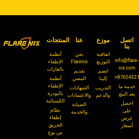
اتصل
موزع
عنا
المنتجات
بنا
اتفاقية
نحن
أنظمة
info@flare
التوزيع
Flarenix
الإطفاء
nix.com
بالغازات
انضم
تقديم
+8765432
إلينا
المصن
أنظمة
الإطفاء
خدمة ما
التدريب
الشهادات
بالبودرة
بعد البيع
والدعم
والاعتمادات
الكيميائية
احصل
الصيانة
نظام
على
والخدمة
إطفاء
عرض
الحريق
أسعار
من نوع