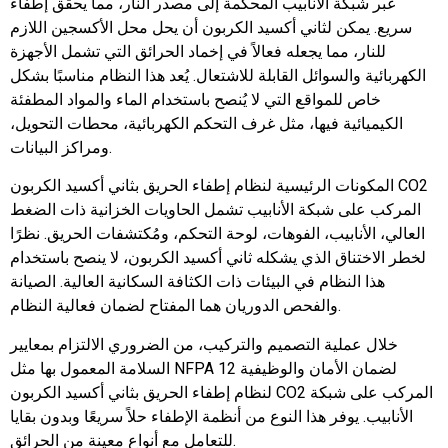
عبر شبكة الأنابيب المحكمة إلى مصدر النار، مما يحقق إطفاء
سريع. يمكن لثاني أكسيد الكربون أن يحل محل الأكسجين اللازم
للنار، مما يجعله فعالاً في إخماد الحرائق التي تشمل الأجهزة
الكهربائية والسوائل القابلة للاشتعال. يُعد هذا النظام مناسبًا بشكل
خاص للمواقع التي لا يُنصح باستخدام الماء والمواد المطفئة
الكيميائية فيها، مثل غرف التحكم الكهربائية، محطات التحويل،
ومراكز البيانات.
المكونات الرئيسية لنظام إطفاء الحريق بثاني أكسيد الكربون CO2
المركب على شبكة الأنابيب تشمل الحاويات الخزانية ذات الضغط
العالي، الأنابيب، الفوهات، لوحة التحكم، ومُكتشفات الحريق. نظرًا
لخطر الاختناق الذي يشكله ثاني أكسيد الكربون، لا ينصح باستخدام
هذا النظام في البيئات ذات الكثافة السكانية العالية. الصيانة
والفحص الدوريان هما المفتاح لضمان فعالية النظام.
خلال عملية التصميم والتركيب، من الضروري الالتزام بمعايير
السلامة المعمول بها مثل NFPA 12 لضمان الأمان والوظيفية
لنظام إطفاء الحريق بثاني أكسيد الكربون CO2 المركب على شبكة
الأنابيب. يوفر هذا النوع من أنظمة الإطفاء حلاً سريعًا وبدون بقايا
للتعامل مع أنواع معينة من الحرائق.