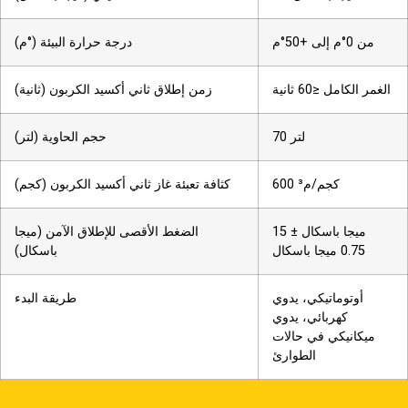
من 0°م إلى +50°م
درجة حرارة البيئة (°م)
الغمر الكامل ≤60 ثانية
زمن إطلاق ثاني أكسيد الكربون (ثانية)
70 لتر
حجم الحاوية (لتر)
600 كجم/م³
كثافة تعبئة غاز ثاني أكسيد الكربون (كجم)
15 ميجا باسكال ±
الضغط الأقصى للإطلاق الآمن (ميجا
0.75 ميجا باسكال
باسكال)
أوتوماتيكي، يدوي
طريقة البدء
كهربائي، يدوي
ميكانيكي في حالات
الطوارئ