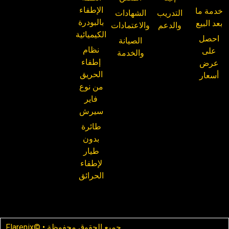
الإطفاء
خدمة ما
التدريب
الشهادات
بالبودرة
بعد البيع
والدعم
والاعتمادات
الكيميائية
احصل
الصيانة
نظام
على
والخدمة
إطفاء
عرض
الحريق
أسعار
من نوع
فاير
سيرش
طائرة
بدون
طيار
لإطفاء
الحرائق
Flarenix© • جميع الحقوق محفوظة