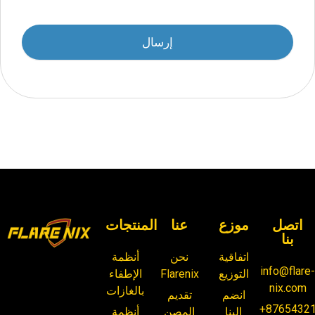
إرسال
اتصل
موزع
عنا
المنتجات
بنا
اتفاقية
نحن
أنظمة
info@flare
التوزيع
Flarenix
الإطفاء
nix.com
بالغازات
انضم
تقديم
+8765432
إلينا
المصن
أنظمة