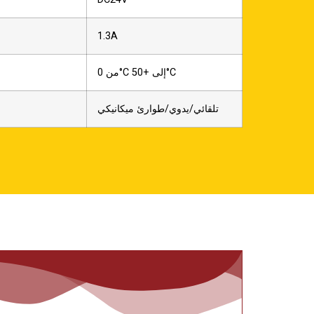
1.3A
من 0°C إلى +50°C
تلقائي/يدوي/طوارئ ميكانيكي