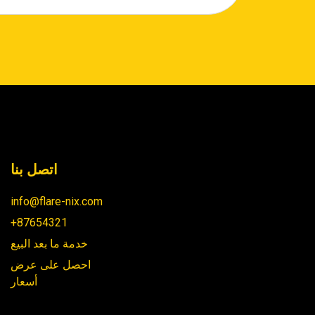
اتصل بنا
info@flare-nix.com
+87654321
خدمة ما بعد البيع
احصل على عرض
أسعار