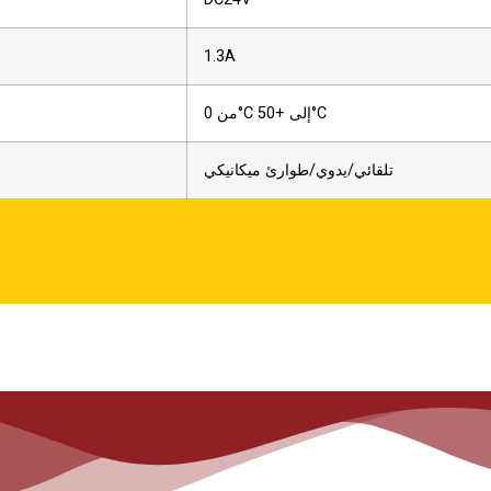
1.3A
من 0°C إلى +50°C
تلقائي/يدوي/طوارئ ميكانيكي