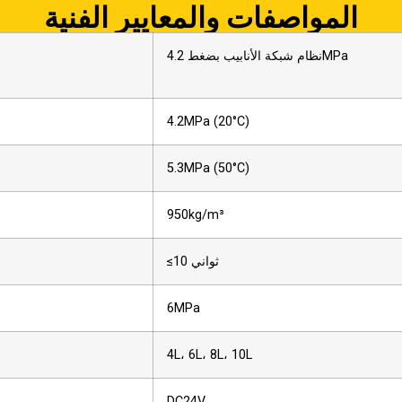
المواصفات والمعايير الفنية
نظام شبكة الأنابيب بضغط 4.2MPa
4.2MPa (20°C)
5.3MPa (50°C)
950kg/m³
≤10 ثواني
6MPa
4L، 6L، 8L، 10L
DC24V