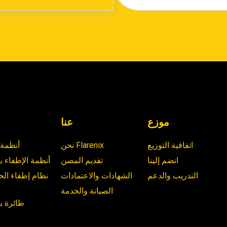
موزع
عنا
اتفاقية التوزيع
نحن Flarenix
أنظمة 
انضم إلينا
تقديم المصن
أنظمة الإطفاء با
التدريب والدعم
الشهادات والاعتمادات
نظام إطفاء الح
الصيانة والخدمة
طائرة ب