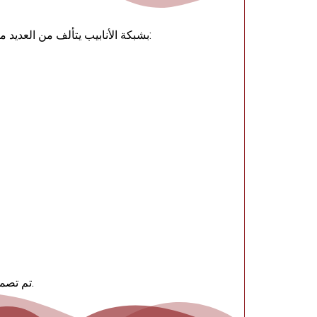
نظام مكافحة الحرائق FM200 بشبكة الأنابيب يتألف من العديد من الأجزاء الأساسية التي تضمن كفاءته وفعاليته في إخماد الحرائق. وتشمل هذه الأجزاء:
تم تصميم هذه المكونات للعمل معًا بانسجام لتوفير استجابة سريعة وفعالة لإخماد الحرائق في مختلف البيئات والسيناريوهات.