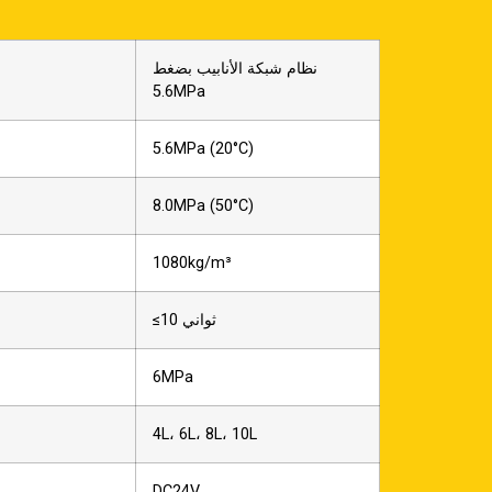
نظام شبكة الأنابيب بضغط
5.6MPa
5.6MPa (20°C)
8.0MPa (50°C)
1080kg/m³
≤10 ثواني
6MPa
4L، 6L، 8L، 10L
DC24V