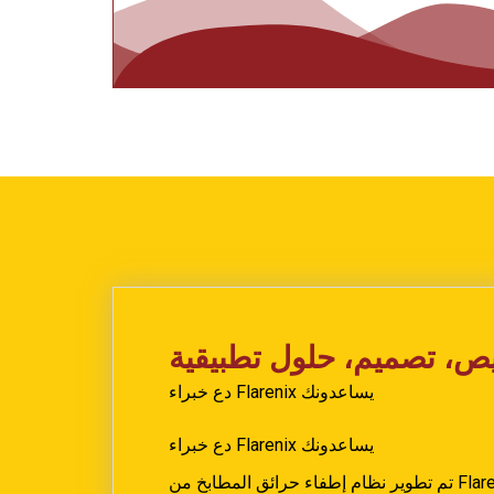
، تصميم، حلول تطبيقية
دع خبراء Flarenix يساعدونك
دع خبراء Flarenix يساعدونك
تم تطوير نظام إطفاء حرائق المطابخ من Flarenix وفقًا لمعايير NFPA و