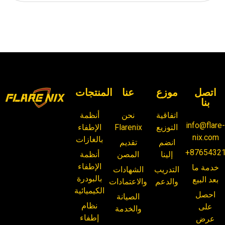
اتصل
موزع
عنا
المنتجات
بنا
اتفاقية
نحن
أنظمة
info@flare
التوزيع
Flarenix
الإطفاء
nix.com
بالغازات
انضم
تقديم
+8765432
إلينا
المصن
أنظمة
الإطفاء
خدمة ما
التدريب
الشهادات
بالبودرة
بعد البيع
والدعم
والاعتمادات
الكيميائية
احصل
الصيانة
نظام
على
والخدمة
إطفاء
عرض