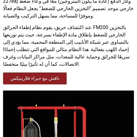
227ea) وغاز الدفع (عادة ما يكون النيتروجين) معًا في وعاء ضغط
خارجي موحد. تصميم “التخزين الخارجي للضغط” يجعل النظام فعالًا
وموفرًا للمساحة، مما يسهل التركيب والصيانة.
عند اكتشاف حريق، يقوم نظام إطفاء الحرائق FM200 بالتخزين
الخارجي للضغط بإطلاق مادة الإطفاء بسرعة، حيث يتم توزيعها
بالتساوي عبر شبكة الأنابيب إلى المنطقة المحمية، مما يؤدي إلى
إخماد اللهب بفعالية. هذا النظام مثالي للمواقع التي تتطلب إخمادًا
سريعًا للحرائق وحماية عالية للمعدات، مثل مراكز البيانات وغرف
الاتصالات، كما أن له تأثيرًا بيئيًا منخفضًا.
ناقش مع خبراء فلارينيكس