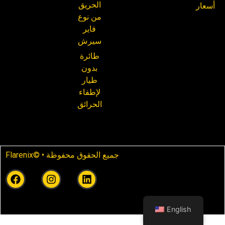
الحريق
أسعار
من نوع
فاير
سيرش
طائرة
بدون
طيار
لإطفاء
الحرائق
Flarenix© • جميع الحقوق محفوظة
English