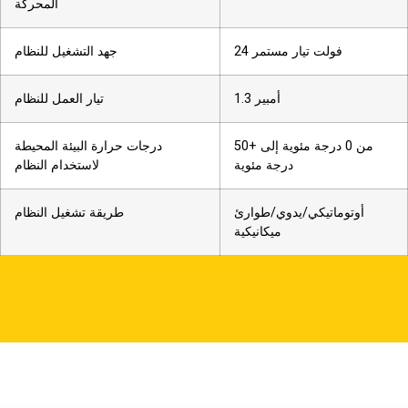
المحركة
24 فولت تيار مستمر
جهد التشغيل للنظام
1.3 أمبير
تيار العمل للنظام
من 0 درجة مئوية إلى +50
درجات حرارة البيئة المحيطة
درجة مئوية
لاستخدام النظام
أوتوماتيكي/يدوي/طوارئ
طريقة تشغيل النظام
ميكانيكية