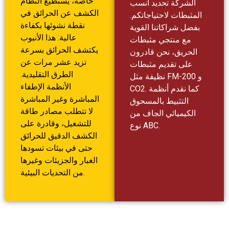
خاصة، يستطيع النظام
الشركة تحديد أنسب
الكشف عن الحرائق في
المثبطات لاحتياجاتكم.
نقطة نشوئها بكفاءة
بفضل شراكاتنا القوية
عالية. هذا الأنبوب
مع منتجي مثبطات
يكتشف الحرائق بسرعة
الحريق، نحن قادرون
تزيد عشر مرات عن
على تقديم مثبطات
الطرق التقليدية.
نظيفة مثل FM-200 و
الأنظمة الإطفاء
CO2. كما نقدم أنظمة
المباشرة وغير المباشرة
التثبيط بالمسحوق
لا تتطلب مصادر طاقة
الكيميائي الجاف من
للتشغيل، وقادرة على
نوع ABC.
الكشف الدقيق للحرائق
حتى في بيئات تسودها
الغبار والجزيئات وغيرها
من التحديات البيئية.