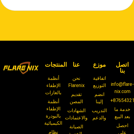
اتصل
موزع
عنا
المنتجات
بنا
اتفاقية
نحن
أنظمة
info@flare
التوزيع
Flarenix
الإطفاء
nix.com
بالغازات
انضم
تقديم
+8765432
إلينا
المصن
أنظمة
الإطفاء
خدمة ما
التدريب
الشهادات
بالبودرة
بعد البيع
والدعم
والاعتمادات
الكيميائية
احصل
الصيانة
نظام
على
والخدمة