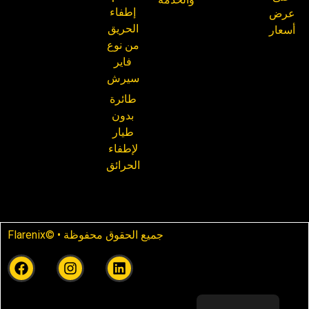
إطفاء
عرض
الحريق
أسعار
من نوع
فاير
سيرش
طائرة
بدون
طيار
لإطفاء
الحرائق
Flarenix© • جميع الحقوق محفوظة