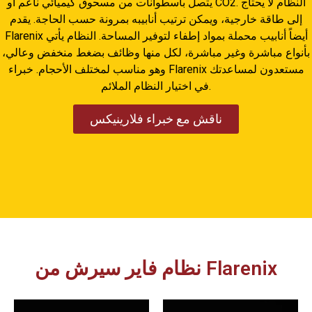
يتصل بأسطوانات من مسحوق كيميائي ناعم أو CO2. النظام لا يحتاج
إلى طاقة خارجية، ويمكن ترتيب أنابيبه بمرونة حسب الحاجة. يقدم
Flarenix أيضاً أنابيب محملة بمواد إطفاء لتوفير المساحة. النظام يأتي
بأنواع مباشرة وغير مباشرة، لكل منها وظائف بضغط منخفض وعالي،
وهو مناسب لمختلف الأحجام. خبراء Flarenix مستعدون لمساعدتك
في اختيار النظام الملائم.
ناقش مع خبراء فلارينيكس
نظام فاير سيرش من Flarenix