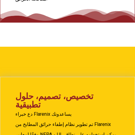
تخصيص، تصميم، حلول
تطبيقية
دع خبراء Flarenix يساعدونك
تم تطوير نظام إطفاء حرائق المطابخ من Flarenix
وفقًا لمعايير NFPA و UL. يمكن استخدامه على نطاق