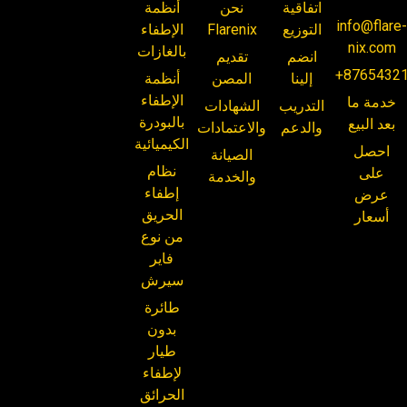
اتفاقية
نحن
أنظمة
info@flare
التوزيع
Flarenix
الإطفاء
nix.com
بالغازات
انضم
تقديم
+8765432
إلينا
المصن
أنظمة
الإطفاء
خدمة ما
التدريب
الشهادات
بالبودرة
بعد البيع
والدعم
والاعتمادات
الكيميائية
احصل
الصيانة
نظام
على
والخدمة
إطفاء
عرض
الحريق
أسعار
من نوع
فاير
سيرش
طائرة
بدون
طيار
لإطفاء
الحرائق