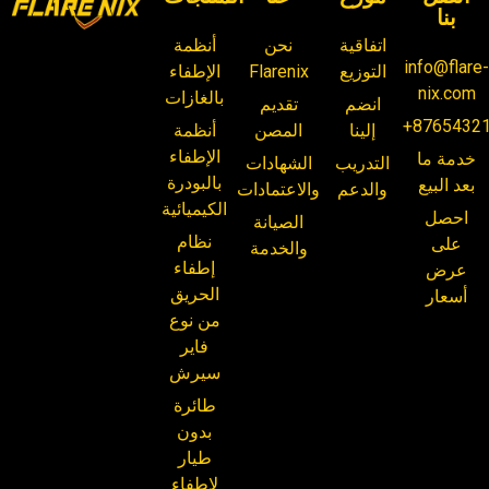
بنا
اتفاقية
نحن
أنظمة
info@flare
التوزيع
Flarenix
الإطفاء
nix.com
بالغازات
انضم
تقديم
+8765432
إلينا
المصن
أنظمة
الإطفاء
خدمة ما
التدريب
الشهادات
بالبودرة
بعد البيع
والدعم
والاعتمادات
الكيميائية
احصل
الصيانة
نظام
على
والخدمة
إطفاء
عرض
الحريق
أسعار
من نوع
فاير
سيرش
طائرة
بدون
طيار
لإطفاء