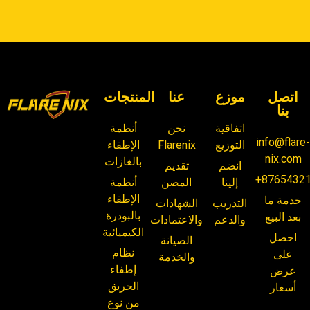
اتصل
موزع
عنا
المنتجات
بنا
اتفاقية
نحن
أنظمة
info@flare
التوزيع
Flarenix
الإطفاء
nix.com
بالغازات
انضم
تقديم
+8765432
إلينا
المصن
أنظمة
الإطفاء
خدمة ما
التدريب
الشهادات
بالبودرة
بعد البيع
والدعم
والاعتمادات
الكيميائية
احصل
الصيانة
نظام
على
والخدمة
إطفاء
عرض
الحريق
أسعار
من نوع