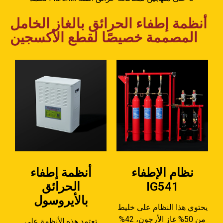
أنظمة إطفاء الحرائق بالغاز الخامل
المصممة خصيصًا لقطع الأكسجين
نظام الإطفاء
أنظمة إطفاء
IG541
الحرائق
بالأيروسول
يحتوي هذا النظام على خليط
من 50% غاز الأرجون، 42%
تعتمد هذه الأنظمة على