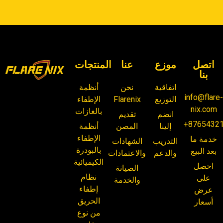
اتصل
موزع
عنا
المنتجات
بنا
اتفاقية
نحن
أنظمة
info@flare
التوزيع
Flarenix
الإطفاء
nix.com
بالغازات
انضم
تقديم
+8765432
إلينا
المصن
أنظمة
الإطفاء
خدمة ما
التدريب
الشهادات
بالبودرة
بعد البيع
والدعم
والاعتمادات
الكيميائية
احصل
الصيانة
نظام
على
والخدمة
إطفاء
عرض
الحريق
أسعار
من نوع